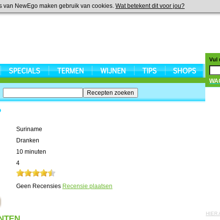
s van NewEgo maken gebruik van cookies.
Wat betekent dit voor jou?
Vul
WA
P
Suriname
Dranken
10 minuten
4
Geen Recensies
Recensie plaatsen
HIER
NTEN