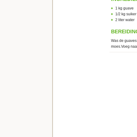
1 kg guave
1/2 kg suiker
2 liter water
BEREIDIN
Was de guaves e
moes.Voeg naar