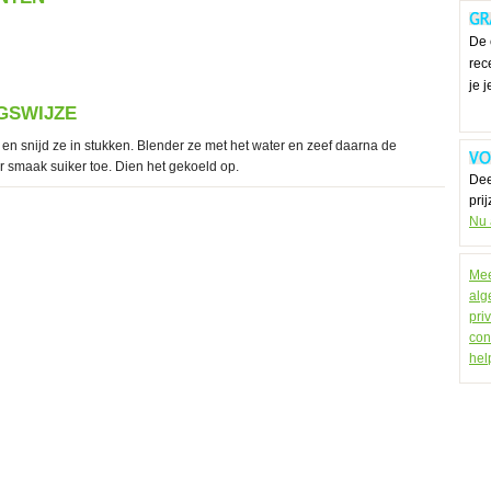
De 
rec
je 
GSWIJZE
n snijd ze in stukken. Blender ze met het water en zeef daarna de
 smaak suiker toe. Dien het gekoeld op.
Dee
pri
Nu
Mee
alg
pri
con
hel