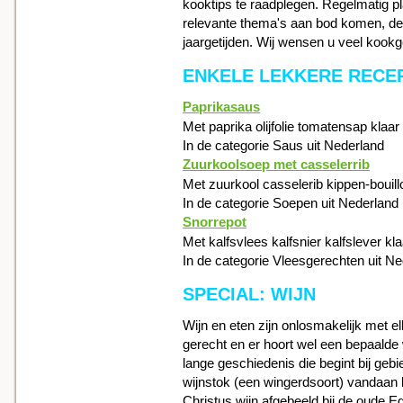
kooktips te raadplegen. Regelmatig pl
relevante thema's aan bod komen, de
jaargetijden. Wij wensen u veel kookg
ENKELE LEKKERE RECE
Paprikasaus
Met paprika olijfolie tomatensap klaar
In de categorie Saus uit Nederland
Zuurkoolsoep met casselerrib
Met zuurkool casselerib kippen-bouill
In de categorie Soepen uit Nederland
Snorrepot
Met kalfsvlees kalfsnier kalfslever kl
In de categorie Vleesgerechten uit N
SPECIAL: WIJN
Wijn en eten zijn onlosmakelijk met 
gerecht en er hoort wel een bepaalde w
lange geschiedenis die begint bij ge
wijnstok (een wingerdsoort) vandaan
Christus wijn afgebeeld bij de oude 