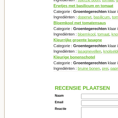
Erwtjes met basilicum en tomaat
Categorie :
Groentegerechten
klaar 
Ingrediënten :
doperwt
,
basilicum
,
tom
Bloemkool met tomatensaus
Categorie :
Groentegerechten
klaar 
Ingrediënten :
bloemkool
,
tomaat
,
kno
Kleurrijke groente lasagne
Categorie :
Groentegerechten
klaar 
Ingrediënten :
lasagnevellen
,
knolselde
Kleurige bonenschotel
Categorie :
Groentegerechten
klaar 
Ingrediënten :
bruine bonen
,
prei
,
papr
RECENSIE PLAATSEN
Naam
Email
Reactie