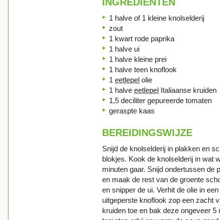
INGREDIENTEN
1 halve of 1 kleine knolselderij
zout
1 kwart rode paprika
1 halve ui
1 halve kleine prei
1 halve teen knoflook
1
eetlepel
olie
1 halve
eetlepel
Italiaanse kruiden
1,5 deciliter gepureerde tomaten
geraspte kaas
BEREIDINGSWIJZE
Snijd de knolselderij in plakken en sc
blokjes. Kook de knolselderij in wat 
minuten gaar. Snijd ondertussen de p
en maak de rest van de groente schoo
en snipper de ui. Verhit de olie in e
uitgeperste knoflook zop een zacht vu
kruiden toe en bak deze ongeveer 5