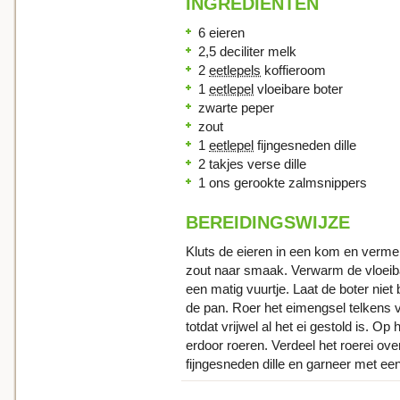
INGREDIENTEN
6 eieren
2,5 deciliter melk
2
eetlepels
koffieroom
1
eetlepel
vloeibare boter
zwarte peper
zout
1
eetlepel
fijngesneden dille
2 takjes verse dille
1 ons gerookte zalmsnippers
BEREIDINGSWIJZE
Kluts de eieren in een kom en verm
zout naar smaak. Verwarm de vloeib
een matig vuurtje. Laat de boter nie
de pan. Roer het eimengsel telkens 
totdat vrijwel al het ei gestold is. 
erdoor roeren. Verdeel het roerei ov
fijngesneden dille en garneer met een 