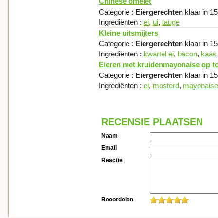
Chinese omelet
Categorie :
Eiergerechten
klaar in 1
Ingrediënten :
ei
,
ui
,
tauge
Kleine uitsmijters
Categorie :
Eiergerechten
klaar in 1
Ingrediënten :
kwartel ei
,
bacon
,
kaas
Eieren met kruidenmayonaise op t
Categorie :
Eiergerechten
klaar in 1
Ingrediënten :
ei
,
mosterd
,
mayonaise
RECENSIE PLAATSEN
Naam
Email
Reactie
Beoordelen