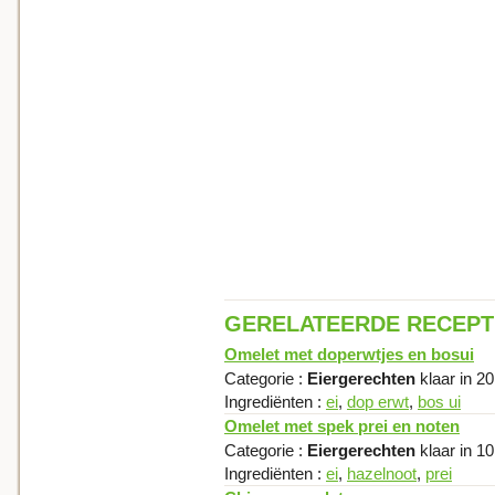
GERELATEERDE RECEP
Omelet met doperwtjes en bosui
Categorie :
Eiergerechten
klaar in 2
Ingrediënten :
ei
,
dop erwt
,
bos ui
Omelet met spek prei en noten
Categorie :
Eiergerechten
klaar in 1
Ingrediënten :
ei
,
hazelnoot
,
prei