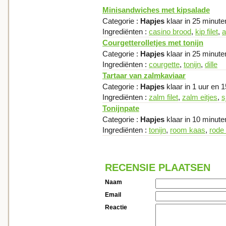
Minisandwiches met kipsalade
Categorie :
Hapjes
klaar in 25 minute
Ingrediënten :
casino brood
,
kip filet
,
a
Courgetterolletjes met tonijn
Categorie :
Hapjes
klaar in 25 minute
Ingrediënten :
courgette
,
tonijn
,
dille
Tartaar van zalmkaviaar
Categorie :
Hapjes
klaar in 1 uur en 
Ingrediënten :
zalm filet
,
zalm eitjes
,
s
Tonijnpate
Categorie :
Hapjes
klaar in 10 minute
Ingrediënten :
tonijn
,
room kaas
,
rode 
RECENSIE PLAATSEN
Naam
Email
Reactie