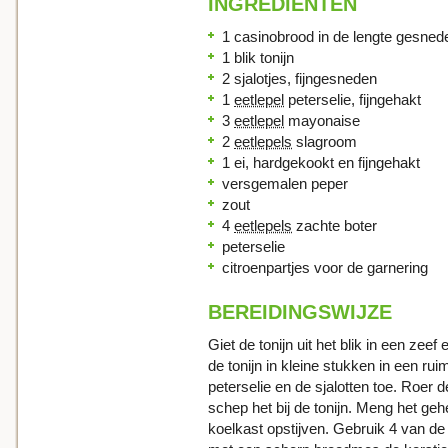
INGREDIENTEN
1 casinobrood in de lengte gesned
1 blik tonijn
2 sjalotjes, fijngesneden
1
eetlepel
peterselie, fijngehakt
3
eetlepel
mayonaise
2
eetlepels
slagroom
1 ei, hardgekookt en fijngehakt
versgemalen peper
zout
4
eetlepels
zachte boter
peterselie
citroenpartjes voor de garnering
BEREIDINGSWIJZE
Giet de tonijn uit het blik in een zee
de tonijn in kleine stukken in een r
peterselie en de sjalotten toe. Roer
schep het bij de tonijn. Meng het geh
koelkast opstijven. Gebruik 4 van de