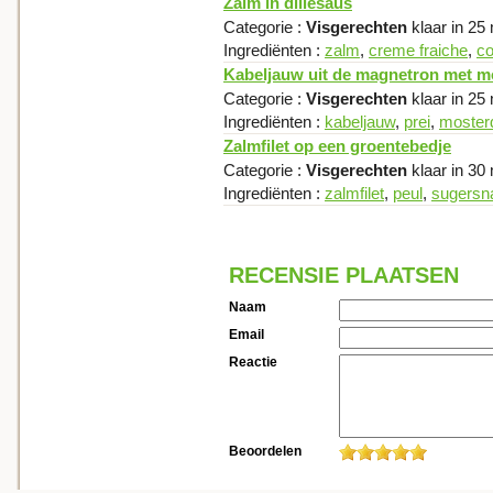
Zalm in dillesaus
Categorie :
Visgerechten
klaar in 25
Ingrediënten :
zalm
,
creme fraiche
,
co
Kabeljauw uit de magnetron met m
Categorie :
Visgerechten
klaar in 25
Ingrediënten :
kabeljauw
,
prei
,
moster
Zalmfilet op een groentebedje
Categorie :
Visgerechten
klaar in 30
Ingrediënten :
zalmfilet
,
peul
,
sugersn
RECENSIE PLAATSEN
Naam
Email
Reactie
Beoordelen