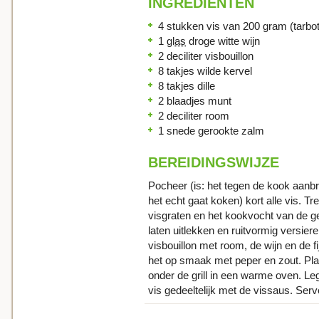
INGREDIENTEN
4 stukken vis van 200 gram (tarbot
1
glas
droge witte wijn
2 deciliter visbouillon
8 takjes wilde kervel
8 takjes dille
2 blaadjes munt
2 deciliter room
1 snede gerookte zalm
BEREIDINGSWIJZE
Pocheer (is: het tegen de kook aanb
het echt gaat koken) kort alle vis. T
visgraten en het kookvocht van de 
laten uitlekken en ruitvormig versie
visbouillon met room, de wijn en de f
het op smaak met peper en zout. Pla
onder de grill in een warme oven. L
vis gedeeltelijk met de vissaus. Serv