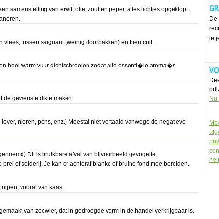
en samenstelling van eiwit, olie, zout en peper, alles lichtjes opgeklopt.
paneren.
De 
rec
je 
 vlees, tussen saignant (weinig doorbakken) en bien cuit.
 een heel warm vuur dichtschroeien zodat alle essenti�le aroma�s
Dee
pri
ot de gewenste dikte maken.
Nu
t, lever, nieren, pens, enz.) Meestal niet vertaald vanwege de negatieve
Mee
alg
pri
con
genoemd) Dit is bruikbare afval van bijvoorbeeld gevogelte,
hel
rei of selderij. Je kan er achteraf blanke of bruine fond mee bereiden.
n rijpen, vooral van kaas.
emaakt van zeewier, dat in gedroogde vorm in de handel verkrijgbaar is.