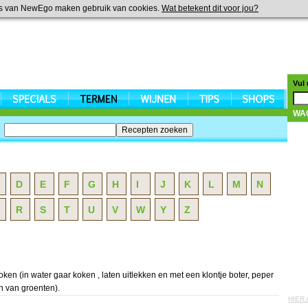
s van NewEgo maken gebruik van cookies.
Wat betekent dit voor jou?
Vul
WA
D
E
F
G
H
I
J
K
L
M
N
R
S
T
U
V
W
Y
Z
oken (in water gaar koken , laten uitlekken en met een klontje boter, peper
n van groenten).
HIER