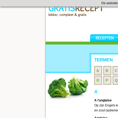
De website
TERMEN
A
B
C
O
P
Q
A
A l'anglaise
Op zijn Engels k
en zout opdiene