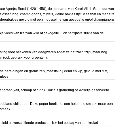
naar Agn�s Sorel (1420-1450), de minnares van Karel VII. 1. Garnituur van
e ossentong, champignons, truffels, kleine bakjes rijst, vleesnat en madeira.
n deegbakjes gevuld met een mousseline van gevogelte en/of champignons.
e vlees van filet van wild of gevogelte. Ook het fijnste stukje van de
ukking voor het koken van deegwaren zodat ze net zacht zijn, maar nog
 (ook gebruikt voor groenten).
e bereidingen en garnituren, meestal bij eend en kip, gevuld met rijst,
nlever.
engraat (kalf, schaap of rund). Ook als garnering of kroketje geserveerd.
oblano-chilipeper. Deze peper heeft niet een hele hete smaak, maar een
e smaak.
teld uit verschillende producten, b.v. het beslag van een kroket.