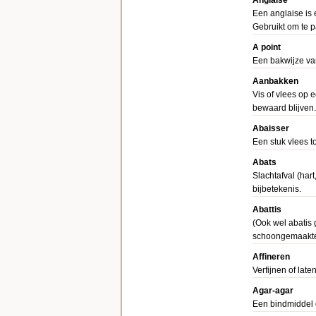
Anglaise
Een anglaise is e
Gebruikt om te 
A point
Een bakwijze van
Aanbakken
Vis of vlees op
bewaard blijven.
Abaisser
Een stuk vlees t
Abats
Slachtafval (har
bijbetekenis.
Abattis
(Ook wel abatis 
schoongemaakte p
Affineren
Verfijnen of late
Agar-agar
Een bindmiddel g