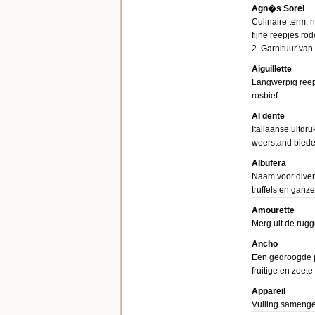
Agn�s Sorel
Culinaire term, 
fijne reepjes rod
2. Garnituur va
Aiguillette
Langwerpig reepj
rosbief.
Al dente
Italiaanse uitdr
weerstand bieden
Albufera
Naam voor divers
truffels en ganze
Amourette
Merg uit de rugg
Ancho
Een gedroogde p
fruitige en zoet
Appareil
Vulling samenges