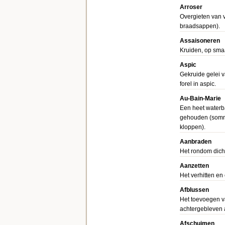
Arroser
Overgieten van v
braadsappen).
Assaisoneren
Kruiden, op sma
Aspic
Gekruide gelei v
forel in aspic.
Au-Bain-Marie
Een heet waterb
gehouden (sommi
kloppen).
Aanbraden
Het rondom dicht
Aanzetten
Het verhitten en 
Afblussen
Het toevoegen v
achtergebleven 
Afschuimen