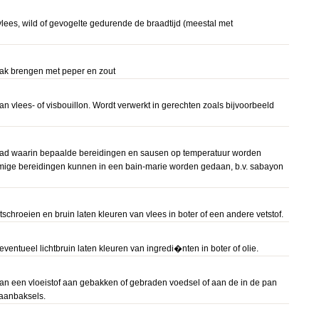
lees, wild of gevogelte gedurende de braadtijd (meestal met
ak brengen met peper en zout
an vlees- of visbouillon. Wordt verwerkt in gerechten zoals bijvoorbeeld
ad waarin bepaalde bereidingen en sausen op temperatuur worden
ge bereidingen kunnen in een bain-marie worden gedaan, b.v. sabayon
schroeien en bruin laten kleuren van vlees in boter of een andere vetstof.
eventueel lichtbruin laten kleuren van ingredi�nten in boter of olie.
an een vloeistof aan gebakken of gebraden voedsel of aan de in de pan
aanbaksels.